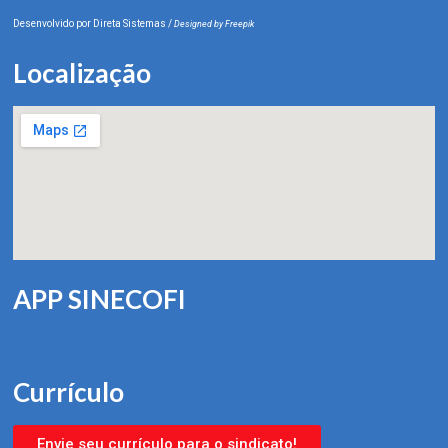
Desenvolvido por
Direta Sistemas
/
Designed by Freepik
Localização
APP SINECOFI
Currículo
Envie seu currículo para o sindicato!