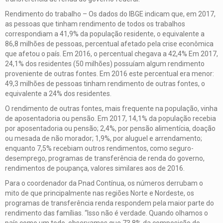
Rendimento do trabalho – Os dados do IBGE indicam que, em 2017,
as pessoas que tinham rendimento de todos os trabalhos
correspondiam a 41,9% da população residente, o equivalente a
86,8 milhões de pessoas, percentual afetado pela crise econômica
que afetou o país. Em 2016, o percentual chegava a 42,4% Em 2017,
24,1% dos residentes (50 milhões) possuíam algum rendimento
proveniente de outras fontes. Em 2016 este percentual era menor:
49,3 milhões de pessoas tinham rendimento de outras fontes, o
equivalente a 24% dos residentes.
O rendimento de outras fontes, mais frequente na população, vinha
de aposentadoria ou pensão. Em 2017, 14,1% da população recebia
por aposentadoria ou pensão; 2,4%, por pensão alimentícia, doação
ou mesada de não morador; 1,9%, por aluguel e arrendamento;
enquanto 7,5% recebiam outros rendimentos, como seguro-
desemprego, programas de transferência de renda do governo,
rendimentos de poupança, valores similares aos de 2016.
Para o coordenador da Pnad Contínua, os números derrubam o
mito de que principalmente nas regiões Norte e Nordeste, os
programas de transferência renda respondem pela maior parte do
rendimento das famílias. “Isso não é verdade. Quando olhamos o
país como um todo, observamos que 73,8% da composição do