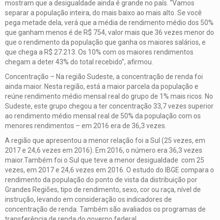
mostram que a desigualdade ainda é grande no país. “Vamos
separar a população inteira, do mais baixo ao mais alto. Se você
pega metade dela, verá que a média de rendimento médio dos 50%
que ganham menos é de R$ 754, valor mais que 36 vezes menor do
que o rendimento da população que ganha os maiores salários, e
que chega a R$ 27.213. Os 10% com os maiores rendimentos
chegam a deter 43% do total recebido”, afirmou.
Concentração – Na região Sudeste, a concentração de renda foi
ainda maior. Nesta região, está a maior parcela da população e
reúne rendimento médio mensal real do grupo de 1% mais ricos. No
Sudeste, este grupo chegou a ter concentração 33,7 vezes superior
ao rendimento médio mensal real de 50% da população com os
menores rendimentos – em 2016 era de 36,3 vezes.
A região que apresentou a menor relação foi a Sul (25 vezes, em
2017 e 24,6 vezes em 2016). Em 2016, o número era 36,3 vezes
maior.Também foi o Sul que teve a menor desigualdade com 25
vezes, em 2017 e 24,6 vezes em 2016. O estudo do IBGE compara o
rendimento da população do ponto de vista da distribuição por
Grandes Regiões, tipo de rendimento, sexo, cor ou raça, nível de
instrução, levando em consideração os indicadores de
concentração de renda. Também são avaliados os programas de
transferência de renda do governo federal.