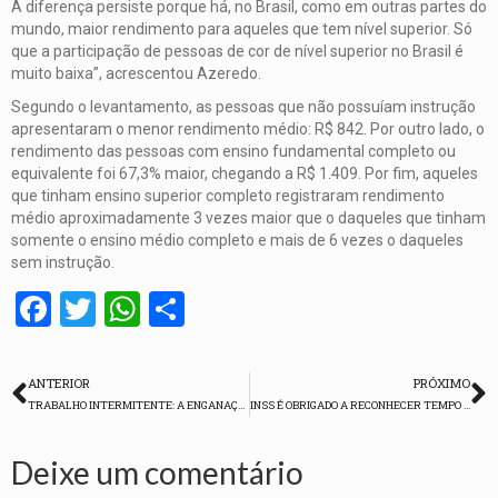
A diferença persiste porque há, no Brasil, como em outras partes do
mundo, maior rendimento para aqueles que tem nível superior. Só
que a participação de pessoas de cor de nível superior no Brasil é
muito baixa”, acrescentou Azeredo.
Segundo o levantamento, as pessoas que não possuíam instrução
apresentaram o menor rendimento médio: R$ 842. Por outro lado, o
rendimento das pessoas com ensino fundamental completo ou
equivalente foi 67,3% maior, chegando a R$ 1.409. Por fim, aqueles
que tinham ensino superior completo registraram rendimento
médio aproximadamente 3 vezes maior que o daqueles que tinham
somente o ensino médio completo e mais de 6 vezes o daqueles
sem instrução.
Facebook
Twitter
WhatsApp
Share
ANTERIOR
PRÓXIMO
TRABALHO INTERMITENTE: A ENGANAÇÃO DA GERAÇÃO DE EMPREGO
INSS É OBRIGADO A RECONHECER TEMPO DE TRABALHO EXERCIDO NA INFÂNCIA
Deixe um comentário