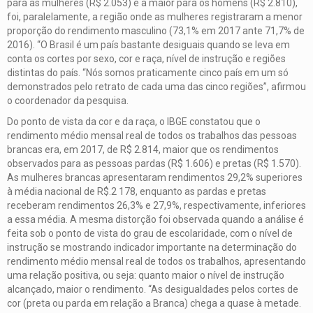
para as mulheres (R$ 2.053) e a maior para os homens (R$ 2.810),
foi, paralelamente, a região onde as mulheres registraram a menor
proporção do rendimento masculino (73,1% em 2017 ante 71,7% de
2016). “O Brasil é um país bastante desiguais quando se leva em
conta os cortes por sexo, cor e raça, nível de instrução e regiões
distintas do país. “Nós somos praticamente cinco país em um só
demonstrados pelo retrato de cada uma das cinco regiões”, afirmou
o coordenador da pesquisa.
Do ponto de vista da cor e da raça, o IBGE constatou que o
rendimento médio mensal real de todos os trabalhos das pessoas
brancas era, em 2017, de R$ 2.814, maior que os rendimentos
observados para as pessoas pardas (R$ 1.606) e pretas (R$ 1.570).
As mulheres brancas apresentaram rendimentos 29,2% superiores
à média nacional de R$.2 178, enquanto as pardas e pretas
receberam rendimentos 26,3% e 27,9%, respectivamente, inferiores
a essa média. A mesma distorção foi observada quando a análise é
feita sob o ponto de vista do grau de escolaridade, com o nível de
instrução se mostrando indicador importante na determinação do
rendimento médio mensal real de todos os trabalhos, apresentando
uma relação positiva, ou seja: quanto maior o nível de instrução
alcançado, maior o rendimento. “As desigualdades pelos cortes de
cor (preta ou parda em relação a Branca) chega a quase à metade.