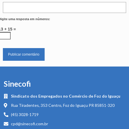
Digite uma resposta em números:
13 + 15 =
Sinecofi
Sindicato dos Empregados no Comércio de Foz do Iguaçu
Rua Tiradentes, 353 Centro, Foz do Iguaçu PR 85851-320
(45) 3028-1719
cpd@sinecofi.com.br