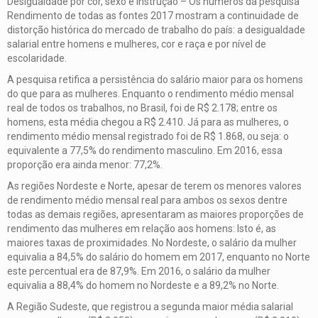
Desigualdade por cor, sexo e instrução – Os números da pesquisa
Rendimento de todas as fontes 2017 mostram a continuidade de
distorção histórica do mercado de trabalho do país: a desigualdade
salarial entre homens e mulheres, cor e raça e por nível de
escolaridade.
A pesquisa retifica a persistência do salário maior para os homens
do que para as mulheres. Enquanto o rendimento médio mensal
real de todos os trabalhos, no Brasil, foi de R$ 2.178; entre os
homens, esta média chegou a R$ 2.410. Já para as mulheres, o
rendimento médio mensal registrado foi de R$ 1.868, ou seja: o
equivalente a 77,5% do rendimento masculino. Em 2016, essa
proporção era ainda menor: 77,2%.
As regiões Nordeste e Norte, apesar de terem os menores valores
de rendimento médio mensal real para ambos os sexos dentre
todas as demais regiões, apresentaram as maiores proporções de
rendimento das mulheres em relação aos homens: Isto é, as
maiores taxas de proximidades. No Nordeste, o salário da mulher
equivalia a 84,5% do salário do homem em 2017, enquanto no Norte
este percentual era de 87,9%. Em 2016, o salário da mulher
equivalia a 88,4% do homem no Nordeste e a 89,2% no Norte.
A Região Sudeste, que registrou a segunda maior média salarial