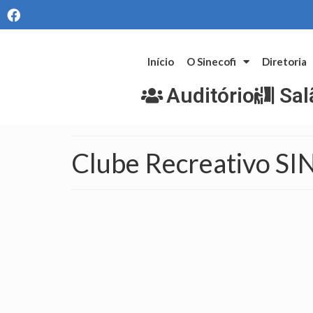
Início
O Sinecofi
Diretoria
Auditório
Sal
Clube Recreativo S