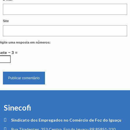
Site
Digite uma resposta em números:
sete − 3 =
Sinecofi
Sindicato dos Empregados no Comércio de Foz do Iguaçu
Rua Tiradentes, 353 Centro, Foz do Iguaçu PR 85851-320