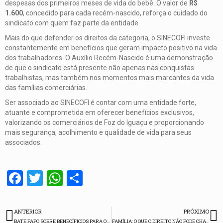
despesas dos primeiros meses de vida do bebê. O valor de
R$
1.600
, concedido para cada recém-nascido, reforça o cuidado do
sindicato com quem faz parte da entidade.
Mais do que defender os direitos da categoria, o SINECOFI investe
constantemente em benefícios que geram impacto positivo na vida
dos trabalhadores. O Auxílio Recém-Nascido é uma demonstração
de que o sindicato está presente não apenas nas conquistas
trabalhistas, mas também nos momentos mais marcantes da vida
das famílias comerciárias.
Ser associado ao SINECOFI é contar com uma entidade forte,
atuante e comprometida em oferecer benefícios exclusivos,
valorizando os comerciários de Foz do Iguaçu e proporcionando
mais segurança, acolhimento e qualidade de vida para seus
associados.
Facebook
Twitter
WhatsApp
Share
ANTERIOR
PRÓXIMO
BATE PAPO SOBRE BENECÍFICIOS PARA OS ASSOCIADOS DO SINECOFI – FALA SINECOFI 114
FAMÍLIA: O QUE O DIREITO NÃO PODE CHAMAR DE AMOR – FALA SINECOFI 115