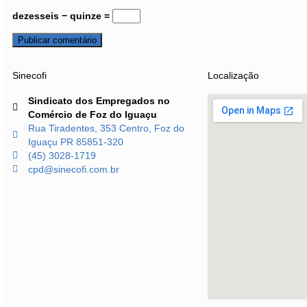
dezesseis − quinze =
Sinecofi
Localização
Sindicato dos Empregados no
Comércio de Foz do Iguaçu
Rua Tiradentes, 353 Centro, Foz do
Iguaçu PR 85851-320
(45) 3028-1719
cpd@sinecofi.com.br
Desenvolvido por
Direta Sistemas
/
Designed by Freepik