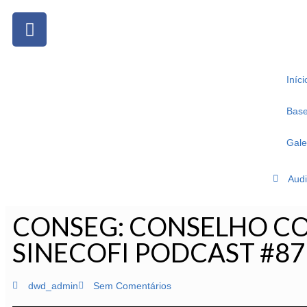
Iníci
Base 
Gale
Audi
CONSEG: CONSELHO CO
SINECOFI PODCAST #87
dwd_admin
Sem Comentários