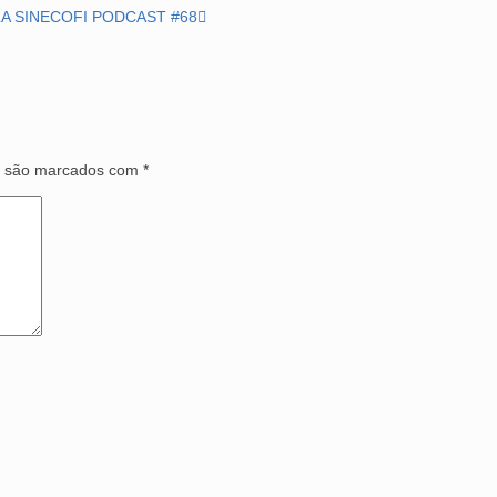
A SINECOFI PODCAST #68
s são marcados com
*