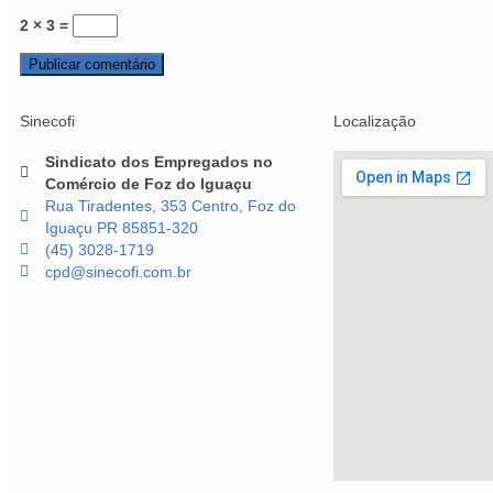
2 × 3 =
Sinecofi
Localização
Sindicato dos Empregados no
Comércio de Foz do Iguaçu
Rua Tiradentes, 353 Centro, Foz do
Iguaçu PR 85851-320
(45) 3028-1719
cpd@sinecofi.com.br
Desenvolvido por
Direta Sistemas
/
Designed by Freepik