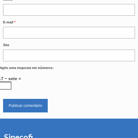
E-mail
*
Site
Digite uma resposta em números:
17 − sete =
Sinecofi