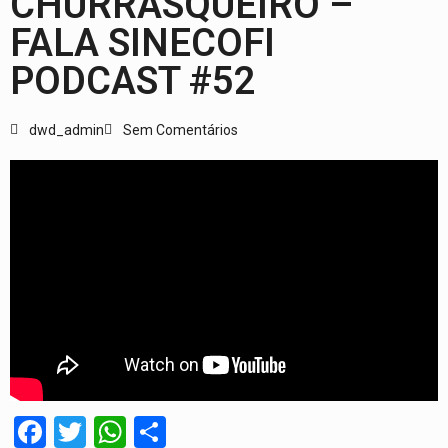
CHURRASQUEIRO –
FALA SINECOFI
PODCAST #52
dwd_admin
Sem Comentários
Facebook
Twitter
WhatsApp
Share