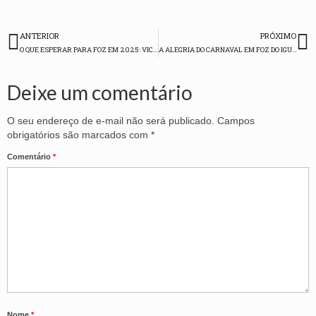
ANTERIOR
PRÓXIMO
O QUE ESPERAR PARA FOZ EM 2025: VICE-PREFEITO RICARDO NASCIMENTO – FALA SINECOFI PODCAST #51
A ALEGRIA DO CARNAVAL EM FOZ DO IGUAÇU – FALA SINECOFI PODCAST #53
Deixe um comentário
O seu endereço de e-mail não será publicado.
Campos
obrigatórios são marcados com
*
Comentário
*
Nome
*