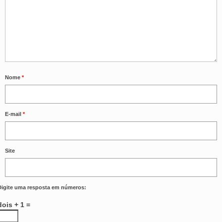
Nome
*
E-mail
*
Site
Digite uma resposta em números:
dois + 1 =