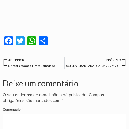
Facebook
Twitter
WhatsApp
Share
ANTERIOR
PRÓXIMO
Sinecofi apoia ao o Fim da Jornada 6×1
O QUE ESPERAR PARA FOZ EM 2025: VICE-PREFEITO RICARDO NASCIMENTO – FALA SINECOFI PODCAST #51
Deixe um comentário
O seu endereço de e-mail não será publicado.
Campos
obrigatórios são marcados com
*
Comentário
*