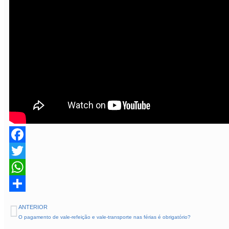
Facebook
Twitter
WhatsApp
Share
ANTERIOR
O pagamento de vale-refeição e vale-transporte nas férias é obrigatório?