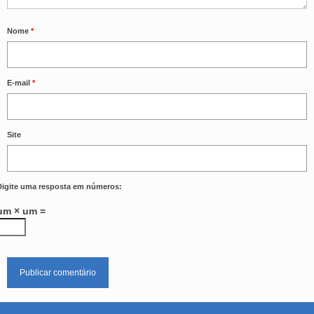
Nome
*
E-mail
*
Site
Digite uma resposta em números:
um × um =