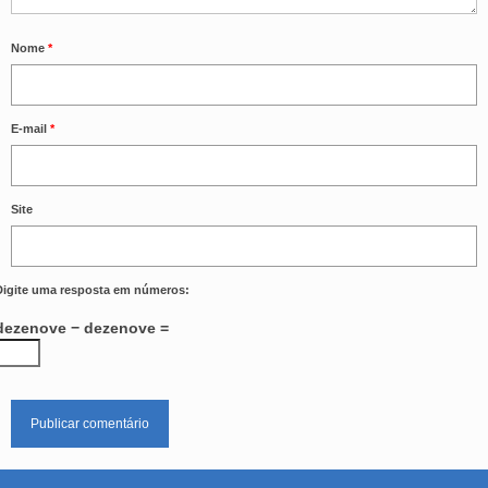
Nome
*
E-mail
*
Site
Digite uma resposta em números:
dezenove − dezenove =