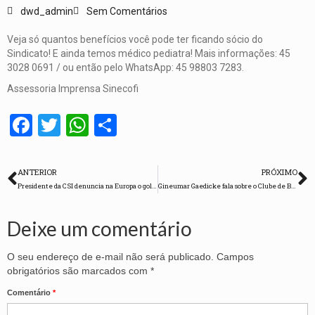
dwd_admin
Sem Comentários
Veja só quantos benefícios você pode ter ficando sócio do
Sindicato! E ainda temos médico pediatra! Mais informações: 45
3028 0691 / ou então pelo WhatsApp: 45 98803 7283.
Assessoria Imprensa Sinecofi
Facebook
Twitter
WhatsApp
Share
ANTERIOR
PRÓXIMO
Presidente da CSI denuncia na Europa o golpe no Brasil e as anti-reformas de Temer
Gineumar Gaedicke fala sobre o Clube de Benefícios do Sindicato em entrevista a Rádio 97.7 FM
Deixe um comentário
O seu endereço de e-mail não será publicado.
Campos
obrigatórios são marcados com
*
Comentário
*