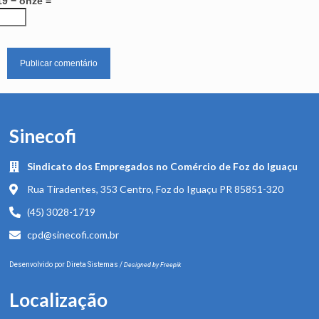
19 − onze =
Sinecofi
Sindicato dos Empregados no Comércio de Foz do Iguaçu
Rua Tiradentes, 353 Centro, Foz do Iguaçu PR 85851-320
(45) 3028-1719
cpd@sinecofi.com.br
Desenvolvido por
Direta Sistemas
/
Designed by Freepik
Localização