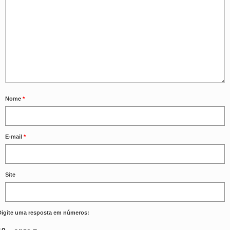
Nome
*
E-mail
*
Site
Digite uma resposta em números: