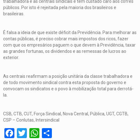
trabalhadora e as centrais sindicais e tem custado caro aos cofres
públicos. Por isto é rejeitada pela maioria dos brasileiros e
brasileiras.
É falsa a ideia de que existe déficit da Previdência. Para melhorar as
contas públicas, é preciso cobrar mais impostos dos ricos, fazer
com que os empresários paguem o que devem à Previdência, taxar
as grandes fortunas, os dividendos e as remessas de lucros ao
exterior.
As centrais reafirmam a posição unitária da classe trabalhadora e
de todo movimento sindical contra esta proposta do governo e
convocam os sindicatos e o povo à mobilização total para derrotá-
la.
CSB, CTB, CUT, Força Sindical, Nova Central, Pública, UGT, CGTB,
CSP – Conlutas, Intersindical
Facebook
Twitter
WhatsApp
Share