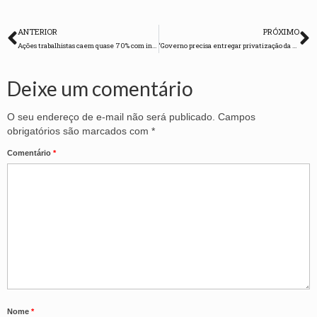
ANTERIOR
PRÓXIMO
Ações trabalhistas caem quase 70% com indefinições sobre nova legislação
‘Governo precisa entregar privatização da Previdência a quem patrocinou o golpe’
Deixe um comentário
O seu endereço de e-mail não será publicado.
Campos
obrigatórios são marcados com
*
Comentário
*
Nome
*